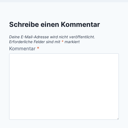
Schreibe einen Kommentar
Deine E-Mail-Adresse wird nicht veröffentlicht.
Erforderliche Felder sind mit
*
markiert
Kommentar
*