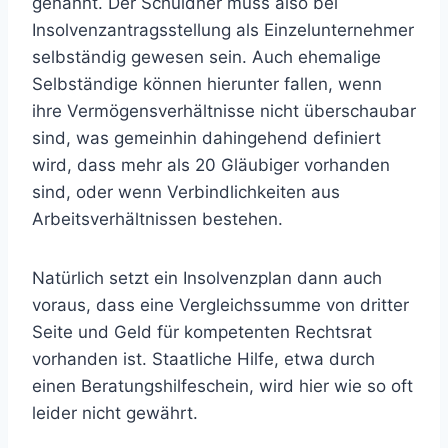
genannt. Der Schuldner muss also bei
Insolvenzantragsstellung als Einzelunternehmer
selbständig gewesen sein. Auch ehemalige
Selbständige können hierunter fallen, wenn
ihre Vermögensverhältnisse nicht überschaubar
sind, was gemeinhin dahingehend definiert
wird, dass mehr als 20 Gläubiger vorhanden
sind, oder wenn Verbindlichkeiten aus
Arbeitsverhältnissen bestehen.
Natürlich setzt ein Insolvenzplan dann auch
voraus, dass eine Vergleichssumme von dritter
Seite und Geld für kompetenten Rechtsrat
vorhanden ist. Staatliche Hilfe, etwa durch
einen Beratungshilfeschein, wird hier wie so oft
leider nicht gewährt.