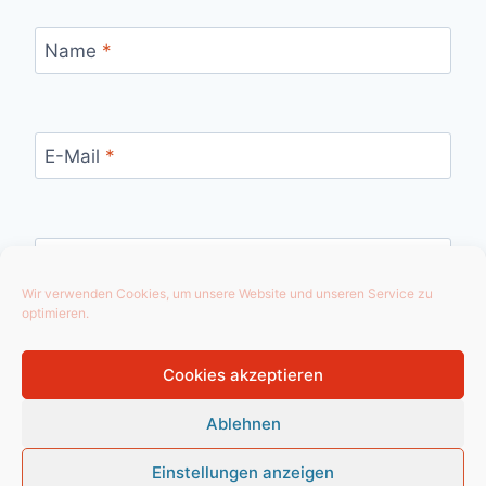
Name
*
E-Mail
*
Website
Wir verwenden Cookies, um unsere Website und unseren Service zu
optimieren.
Cookies akzeptieren
Ablehnen
Einstellungen anzeigen