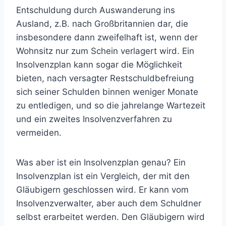
Entschuldung durch Auswanderung ins
Ausland, z.B. nach Großbritannien dar, die
insbesondere dann zweifelhaft ist, wenn der
Wohnsitz nur zum Schein verlagert wird. Ein
Insolvenzplan kann sogar die Möglichkeit
bieten, nach versagter Restschuldbefreiung
sich seiner Schulden binnen weniger Monate
zu entledigen, und so die jahrelange Wartezeit
und ein zweites Insolvenzverfahren zu
vermeiden.
Was aber ist ein Insolvenzplan genau? Ein
Insolvenzplan ist ein Vergleich, der mit den
Gläubigern geschlossen wird. Er kann vom
Insolvenzverwalter, aber auch dem Schuldner
selbst erarbeitet werden. Den Gläubigern wird