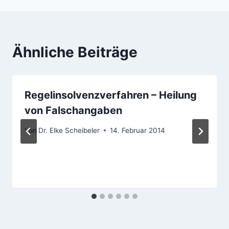
Ähnliche Beiträge
Regelinsolvenzverfahren – Heilung
von Falschangaben
Von
Dr. Elke Scheibeler
14. Februar 2014