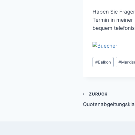
Haben Sie Fragen
Termin in meiner
bequem telefonisc
Schlagworte:
#
Balkon
#
Markis
Beitragsnavi
ZURÜCK
Quotenabgeltungskla