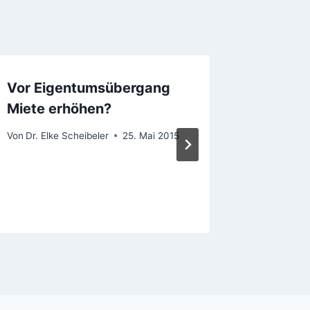
Vor Eigentumsübergang
Klagen
Miete erhöhen?
Geschäf
Zuständ
Von
Dr. Elke Scheibeler
25. Mai 2015
Gerich
Von
Dr. Elk
29. Januar