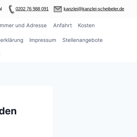
l
0202 76 988 091
kanzlei@kanzlei-scheibeler.de
ummer und Adresse
Anfahrt
Kosten
erklärung
Impressum
Stellenangebote
)
rden