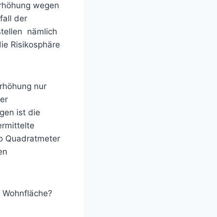
terhöhung wegen
all der
stellen nämlich
die Risikosphäre
erhöhung nur
er
en ist die
rmittelte
ro Quadratmeter
en
 Wohnfläche?