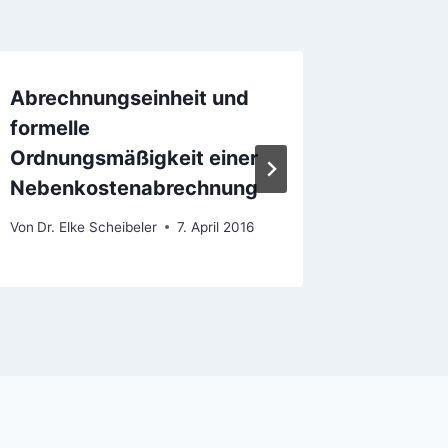
Abrechnungseinheit und
Flächen
formelle
auf Unv
Ordnungsmäßigkeit einer
erlaubt
Nebenkostenabrechnung
Von
Dr. Elk
7. Februar 
Von
Dr. Elke Scheibeler
7. April 2016