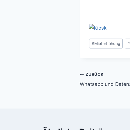
Schlagworte:
#
Mieterhöhung
Beitragsnavi
ZURÜCK
Whatsapp und Daten