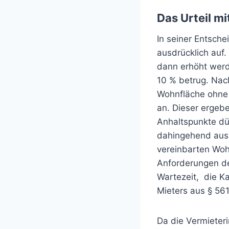
Das Urteil m
In seiner Entsch
ausdrücklich auf
dann erhöht werd
10 % betrug. Nac
Wohnfläche ohne 
an. Dieser ergeb
Anhaltspunkte dü
dahingehend ausl
vereinbarten Wohn
Anforderungen de
Wartezeit, die 
Mieters aus § 56
Da die Vermieter