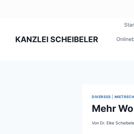
Zum
Star
Inhalt
KANZLEI SCHEIBELER
springen
Online
DIVERSES
|
MIETREC
Mehr Wo
Von
Dr. Elke Scheibele