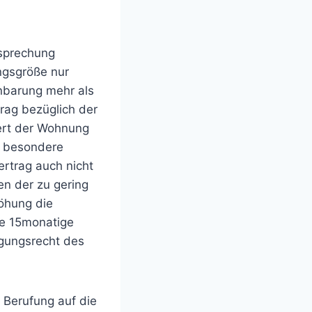
tsprechung
ngsgröße nur
nbarung mehr als
rag bezüglich der
ert der Wohnung
e besondere
rtrag auch nicht
n der zu gering
höhung die
ie 15monatige
gungsrecht des
 Berufung auf die