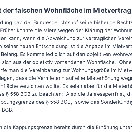
it der falschen Wohnfläche im Mietvertrag
eidung gab der Bundesgerichtshof seine bisherige Rech
. Früher konnte die Miete wegen der Klärung der Wohnu
en kann, wenn die Abweichung zur vertraglichen Verei
h seiner neuen Entscheidung ist die Angabe im Mietvert
Belang. Es komme lediglich auf den objektiven Wohnw
e sich aus der objetktiv vorhandenen Wohnfläche. Ohn
rfe man die Vereinbarung zur Wohnungsgröße im Mietve
egen, dass die Vermieterin auf eine Mieterhöhung wege
fläche verzichten wollte. Es seien aber für die Mieter
s § 558 BGB zu beachten: Also die Jahressperrfrist, d
Kappungsgrenze des § 558 BGB, sowie das Sonderkündi
1 BGB.
in die Kappungsgrenze bereits durch die Erhöhung unter