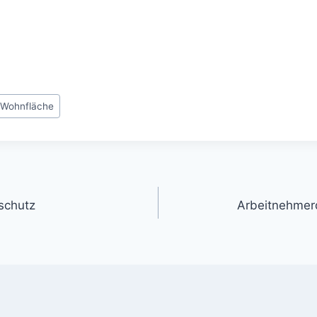
#
Wohnfläche
gation
schutz
Arbeitnehmerd