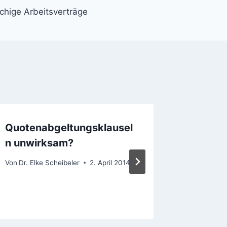
hige Arbeitsverträge
Quotenabgeltungsklausel
Insolve
n unwirksam?
Steuer
Von
Dr. Elke Scheibeler
2. April 2014
Von
Dr. Elk
18. Septem