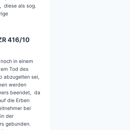
, diese als sog.
rige
AZR 416/10
 noch in einem
 dem Tod des
b abzugelten sei,
mmen werden
mers beendet, da
auf die Erben
eitnehmer bei
in der
mers gebunden.