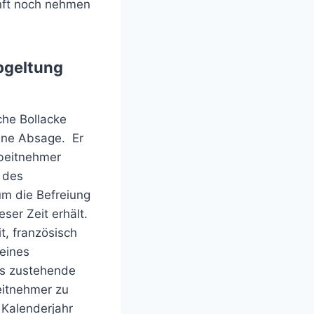
nft noch nehmen
bgeltung
he Bollacke
eine Absage. Er
rbeitnehmer
 des
um die Befreiung
ser Zeit erhält.
, französisch
 eines
bs zustehende
eitnehmer zu
 Kalenderjahr