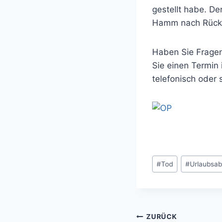
gestellt habe. D
Hamm nach Rückv
Haben Sie Fragen
Sie einen Termin 
telefonisch oder s
Schlagworte:
#
Tod
#
Urlaubsab
Beitragsnavi
ZURÜCK