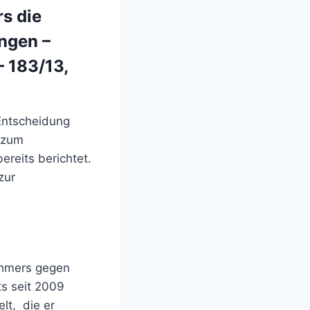
s die
ngen –
– 183/13,
Entscheidung
 zum
ereits berichtet.
zur
ehmers gegen
ts seit 2009
lt, die er