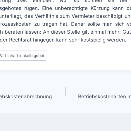
herung usw. einholen. Nur so können sie die 
itsgebotes rügen. Eine unberechtigte Kürzung kann 
unterliegt, das Verhältnis zum Vermieter beschädigt u
rozesskosten zu tragen hat. Daher sollte man sich v
h beraten lassen: An dieser Stelle gilt einmal mehr: Gu
nder Rechtsrat hingegen kann sehr kostspielig werden.
Wirtschaftlichkeitsgebot
gation
riebskostenabrechnung
Betriebskostenarten 