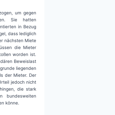
ezogen, um gegen
en. Sie hatten
tierten in Bezug
el, dass lediglich
er nächsten Miete
üssen die Mieter
toßen worden ist.
ndären Beweislast
zugrunde liegenden
s der Mieter. Der
teil jedoch nicht
ingen, die stark
en bundesweiten
en könne.