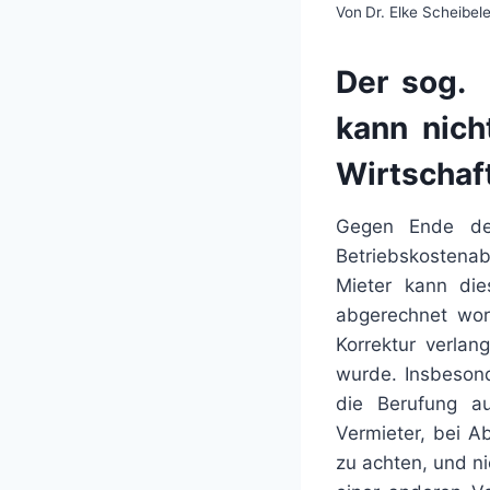
Von
Dr. Elke Scheibele
Der sog. 
kann nich
Wirtschaf
Gegen Ende des
Betriebskostena
Mieter kann die
abgerechnet word
Korrektur verla
wurde. Insbesond
die Berufung au
Vermieter, bei A
zu achten, und n