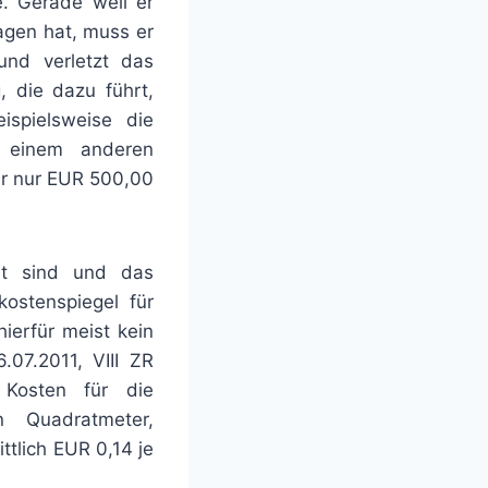
e. Gerade weil er
agen hat, muss er
und verletzt das
, die dazu führt,
spielsweise die
i einem anderen
er nur EUR 500,00
ht sind und das
kostenspiegel für
ierfür meist kein
07.2011, VIII ZR
n Kosten für die
n Quadratmeter,
ttlich EUR 0,14 je