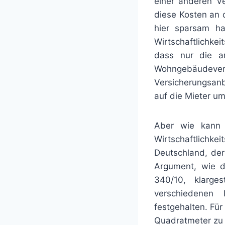
einer anderen Ve
diese Kosten an 
hier sparsam ha
Wirtschaftlichke
dass nur die a
Wohngebäudever
Versicherungsanb
auf die Mieter u
Aber wie kann 
Wirtschaftlichke
Deutschland, der
Argument, wie d
340/10, klarges
verschiedenen 
festgehalten. Für
Quadratmeter zu 