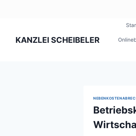
Zum
Star
Inhalt
KANZLEI SCHEIBELER
springen
Online
NEBENKOSTENABRE
Betriebs
Wirtscha