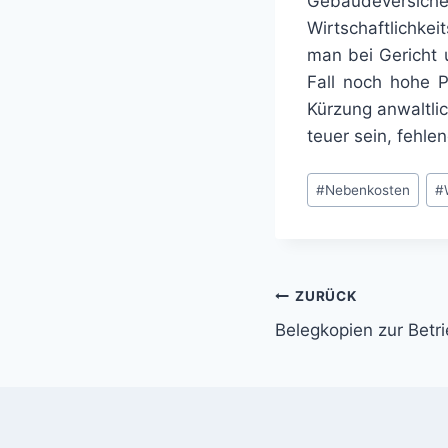
Gebäudeversic
Wirtschaftlichke
man bei Gericht 
Fall noch hohe P
Kürzung anwaltlic
teuer sein, fehle
Schlagworte:
#
Nebenkosten
#
Beitragsnavi
ZURÜCK
Belegkopien zur Bet