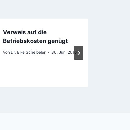
Verweis auf die
Winter
Betriebskosten genügt
Umlag
Von
Dr. Elke Scheibeler
30. Juni 2016
Von
Dr. Elk
9. Novemb