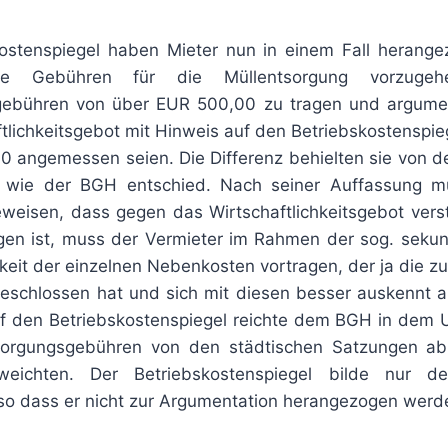
kostenspiegel haben Mieter nun in einem Fall herang
ene Gebühren für die Müllentsorgung vorzugeh
gebühren von über EUR 500,00 zu tragen und argumen
tlichkeitsgebot mit Hinweis auf den Betriebskostenspieg
 angemessen seien. Die Differenz behielten sie von d
, wie der BGH entschied. Nach seiner Auffassung m
weisen, dass gegen das Wirtschaftlichkeitsgebot vers
en ist, muss der Vermieter im Rahmen der sog. seku
hkeit der einzelnen Nebenkosten vortragen, der ja die 
geschlossen hat und sich mit diesen besser auskennt al
f den Betriebskostenspiegel reichte dem BGH in dem Ur
sorgungsgebühren von den städtischen Satzungen abh
weichten. Der Betriebskostenspiegel bilde nur d
 so dass er nicht zur Argumentation herangezogen werd