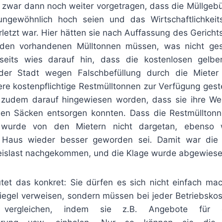
n zwar dann noch weiter vorgetragen, dass die Müllgebü
ungewöhnlich hoch seien und das Wirtschaftlichkei
letzt war. Hier hätten sie nach Auffassung des Gericht
den vorhandenen Mülltonnen müssen, was nicht ge
erseits wies darauf hin, dass die kostenlosen gelbe
der Stadt wegen Falschbefüllung durch die Miete
ere kostenpflichtige Restmülltonnen zur Verfügung geste
 zudem darauf hingewiesen worden, dass sie ihre Wer
ben Säcken entsorgen konnten. Dass die Restmülltonn
wurde von den Mietern nicht dargetan, ebenso 
 Haus wieder besser geworden sei. Damit war die V
islast nachgekommen, und die Klage wurde abgewiese
tet das konkret: Sie dürfen es sich nicht einfach m
iegel verweisen, sondern müssen bei jeder Betriebskos
vergleichen, indem sie z.B. Angebote für ei