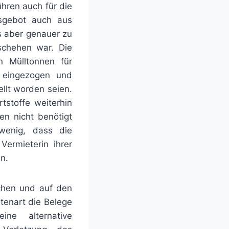
hren auch für die
tsgebot auch aus
s aber genauer zu
schehen war. Die
n Mülltonnen für
r eingezogen und
llt worden seien.
tstoffe weiterhin
en nicht benötigt
wenig, dass die
ermieterin ihrer
n.
achen und auf den
tenart die Belege
ne alternative